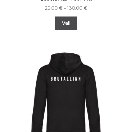
25.00
€
–
130.00
€
Vali