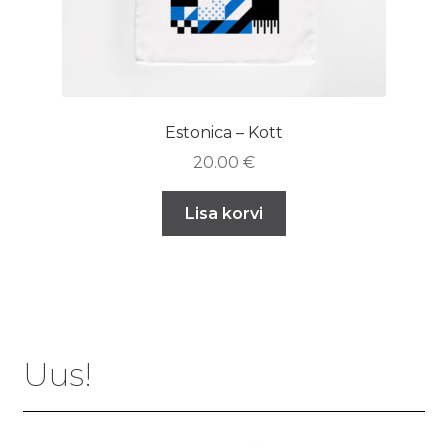
Estonica – Kott
20.00
€
Lisa korvi
Uus!