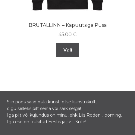
BRUTALLINN – Kapuutsiga Pusa
45.00
€
Vali
Siin poes saad osta kunsti otse kunstnikult,
olgu selleks pilt seina või särk selga!
Iga pilt või kujundus on minu, ehk Liis Rodeni, looming.
Iga ese on trükitud Eestis ja just Sulle!