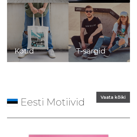
Kotid
T-särgid
Vaata kõiki
Eesti Motiivid