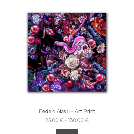
Eedeni Aias II – Art Print
25.00
€
–
130.00
€