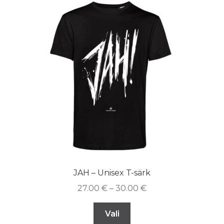
JAH – Unisex T-särk
27.00
€
–
30.00
€
Vali