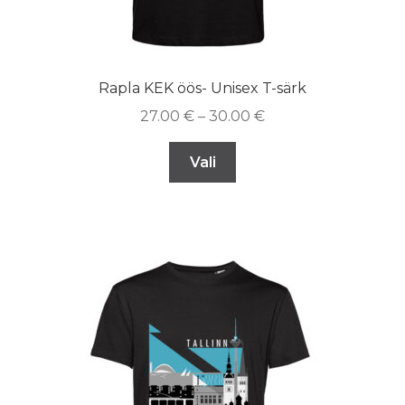
Rapla KEK öös- Unisex T-särk
27.00
€
–
30.00
€
Vali