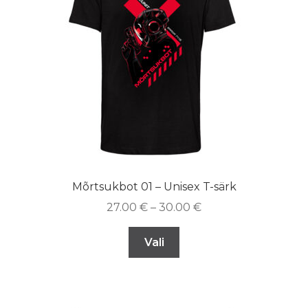
Mõrtsukbot 01 – Unisex T-särk
27.00
€
–
30.00
€
Vali