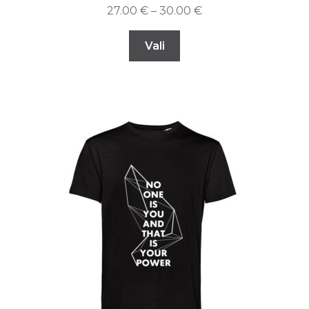
27.00
€
–
30.00
€
Vali