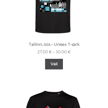
Tallinn, öös – Unisex T-särk
27.00
€
–
30.00
€
Vali