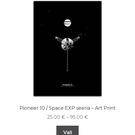
Pioneer 10 / Space EXP seeria – Art Print
25.00
€
–
95.00
€
Vali