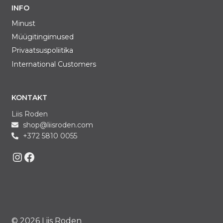
INFO
Minust
Müügitingimused
Privaatsuspoliitika
International Customers
KONTAKT
Liis Roden
shop@liisroden.com
+372 5810 0055
Liis on Instagram
Liis on Facebook
© 2026 Liis Roden