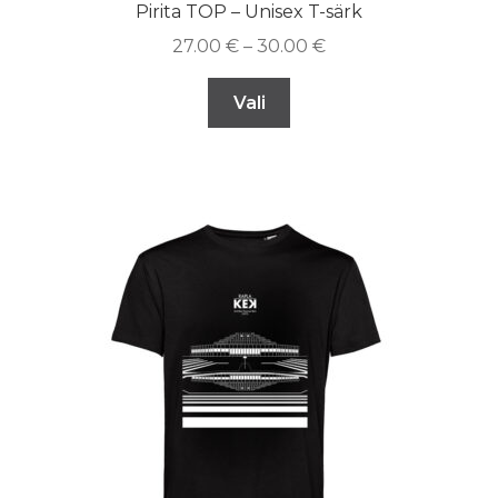
Pirita TOP – Unisex T-särk
27.00
€
–
30.00
€
Vali