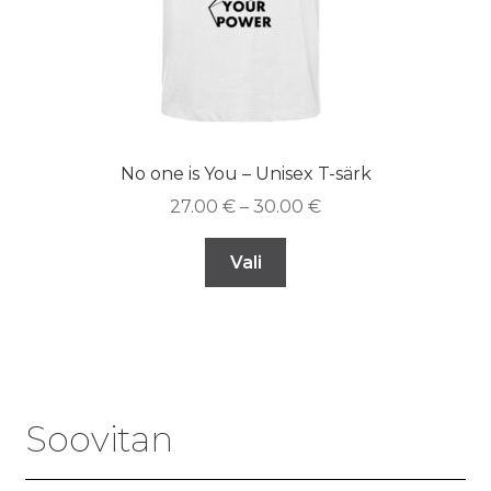
No one is You – Unisex T-särk
27.00
€
–
30.00
€
Vali
Soovitan