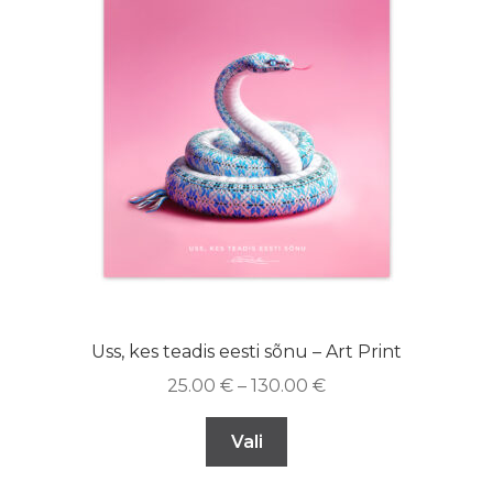
Uss, kes teadis eesti sõnu – Art Print
25.00
€
–
130.00
€
Vali