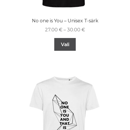
No one is You – Unisex T-särk
27.00
€
–
30.00
€
Vali