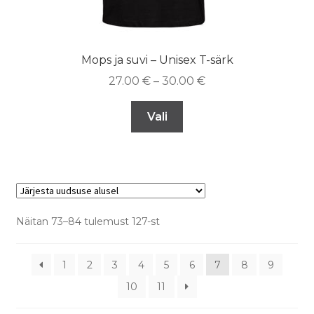
Mops ja suvi – Unisex T-särk
27.00
€
–
30.00
€
Vali
Näitan 73–84 tulemust 127-st
1
2
3
4
5
6
7
8
9
10
11