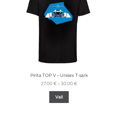
Pirita TOP V – Unisex T-särk
27.00
€
–
30.00
€
Vali