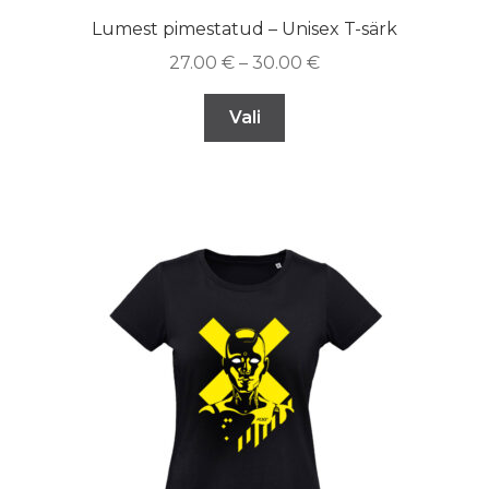
Lumest pimestatud – Unisex T-särk
27.00
€
–
30.00
€
Vali