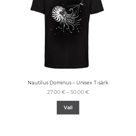
Nautilus Dominus – Unisex T-särk
27.00
€
–
30.00
€
Vali