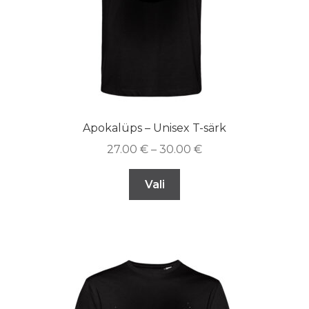
Apokalüps – Unisex T-särk
27.00
€
–
30.00
€
Vali