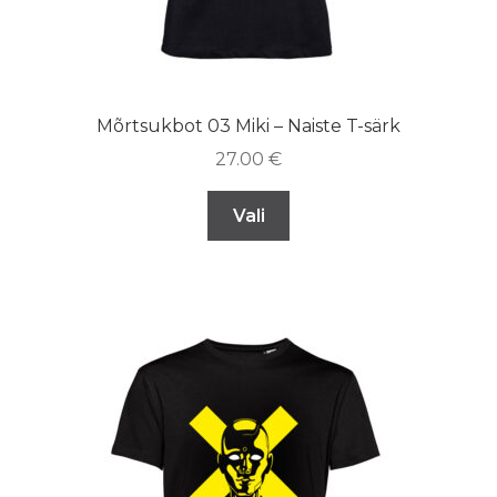
Mõrtsukbot 03 Miki – Naiste T-särk
27.00
€
Vali