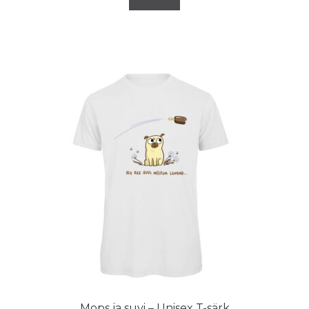
Mops ja suvi – Unisex T-särk