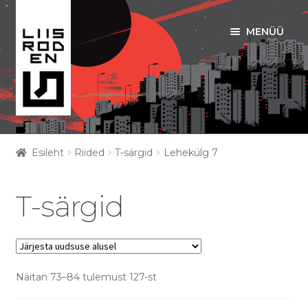
MENÜÜ
Liigu
Liigu
navigeerimisele
sisu
juurde
ART PRINDID
Esileht
Riided
T-särgid
Lehekülg 7
Ava
RIIDED
alamm
T-särgid
Ava
T-SÄRGID
alamm
PUSAD
Näitan 73–84 tulemust 127-st
KOTID