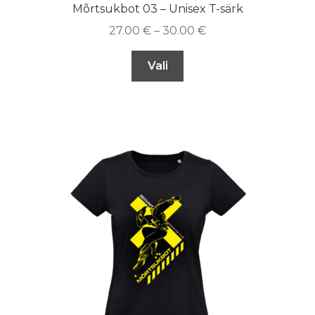
Mõrtsukbot 03 – Unisex T-särk
27.00
€
–
30.00
€
Vali