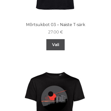
Mõrtsukbot 03 – Naiste T-särk
27.00
€
Vali