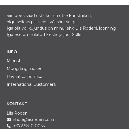
Siin poes saad osta kunsti otse kunstnikult,
olgu selleks pilt seina või särk selga!
Iga pilt või kujundus on minu, ehk Liis Rodeni, looming.
Iga ese on trükitud Eestis ja just Sulle!
INFO
Minust
Müügitingimused
Privaatsuspoliitika
International Customers
KONTAKT
Liis Roden
shop@liisroden.com
+372 5810 0055