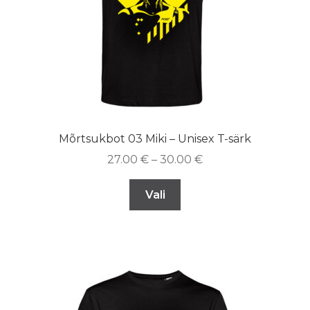
Mõrtsukbot 03 Miki – Unisex T-särk
27.00
€
–
30.00
€
Vali