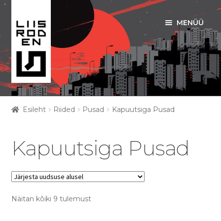
MENÜÜ
Liigu
Liigu
navigeerimisele
sisu
juurde
ART PRINDID
Esileht
Riided
Pusad
Kapuutsiga Pusad
Ava
RIIDED
alamm
Kapuutsiga Pusad
KOTID
EESTI MOTIIVID
Näitan kõiki 9 tulemust