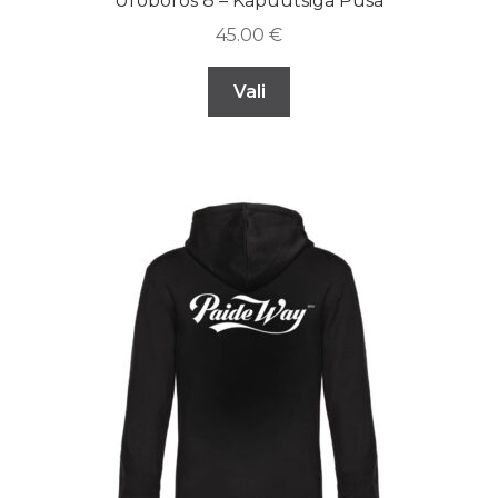
Uroboros 8 – Kapuutsiga Pusa
45.00
€
Vali