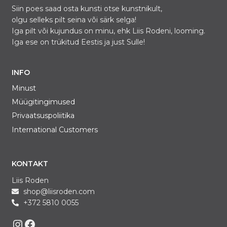
Siin poes saad osta kunsti otse kunstnikult,
olgu selleks pilt seina või särk selga!
Iga pilt või kujundus on minu, ehk Liis Rodeni, looming.
Iga ese on trükitud Eestis ja just Sulle!
INFO
Minust
Müügitingimused
Privaatsuspoliitika
International Customers
KONTAKT
Liis Roden
shop@liisroden.com
+372 5810 0055
Liis on Instagram
Liis on Facebook