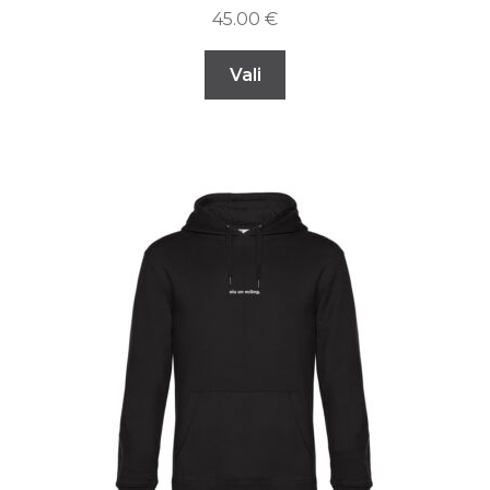
45.00
€
Vali