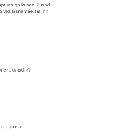
apuutsiga Pusad
,
Pusad
iivid
,
lasnamäe
,
tallinn
i brutalistlik?
uga pusa.