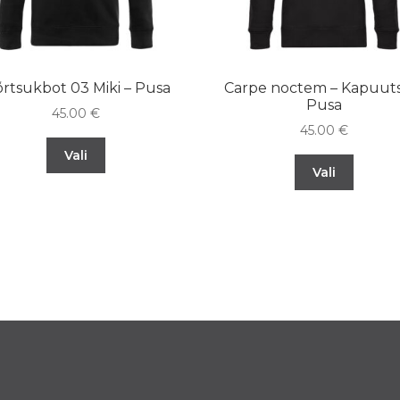
rtsukbot 03 Miki – Pusa
Carpe noctem – Kapuuts
Pusa
45.00
€
45.00
€
Vali
Vali