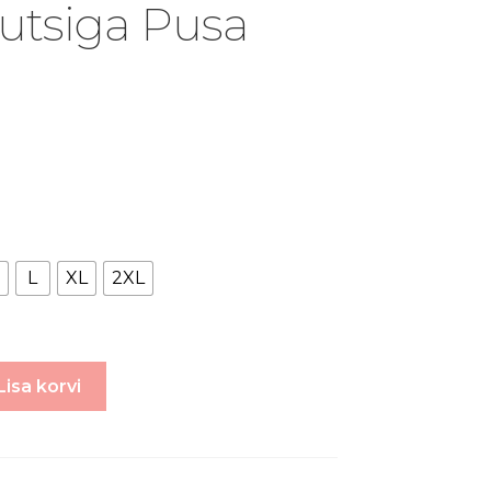
utsiga Pusa
L
XL
2XL
Lisa korvi