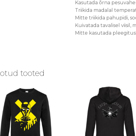
Kasutada õrna pesuvahen
Triikida madalal tempera
Mitte triikida pahupidi, so
Kuivatada tavalisel viisi
Mitte kasutada pleegitu
otud tooted