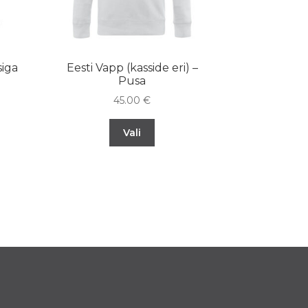
iga
Eesti Vapp (kasside eri) –
Pusa
45.00
€
Vali