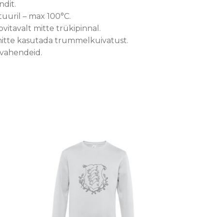
dit.
tuuril – max 100°C.
ovitavalt mitte trükipinnal.
l, mitte kasutada trummelkuivatust.
svahendeid.