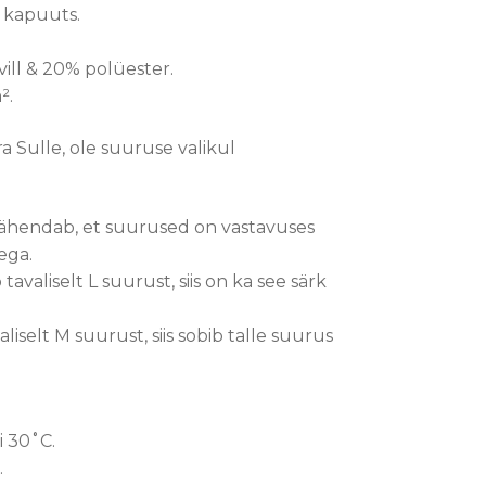
 kapuuts.
ll & 20% polüester.
².
a Sulle, ole suuruse valikul
ähendab, et suurused on vastavuses
ega.
avaliselt L suurust, siis on ka see särk
iselt M suurust, siis sobib talle suurus
i 30˚C.
.