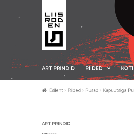
Liigu
Liigu
navigeerimisele
sisu
juurde
ART PRINDID
RIIDED
KOT
Esileht
Riided
Pusad
Kapuutsiga Pu
ART PRINDID