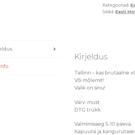
Kategooriad:
K
Sildid:
Eesti Mot
jeldus
Kirjeldus
info
Tallinn – kas brutaalne võ
Või mõlemit!
Valik on sinu!
Värv: must
DTG trükk
Valmimisaeg 5-10 päeva.
Kapuutsi ja kängurutask