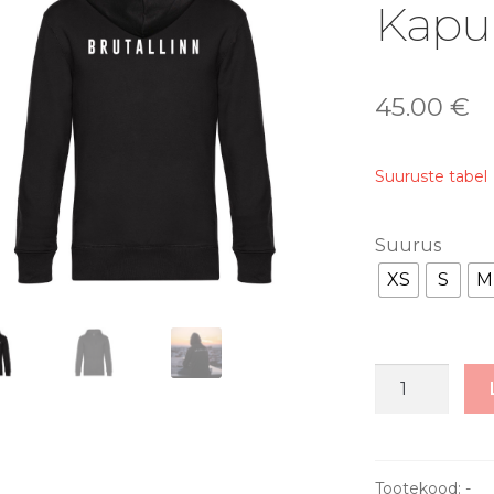
🔍
Kapu
45.00
€
Suuruste tabel
Suurus
XS
S
M
BRUTALLINN
-
Kapuutsiga
Pusa
kogus
Tootekood:
-