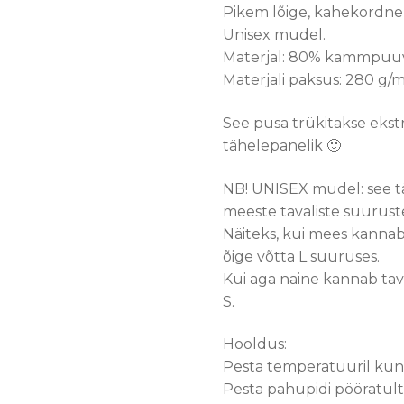
Pikem lõige, kahekordne
Unisex mudel.
Materjal: 80% kammpuuvi
Materjali paksus: 280 g/m
See pusa trükitakse ekstr
tähelepanelik 🙂
NB! UNISEX mudel: see t
meeste tavaliste suurust
Näiteks, kui mees kannab t
õige võtta L suuruses.
Kui aga naine kannab taval
S.
Hooldus:
Pesta temperatuuril kun
Pesta pahupidi pööratult