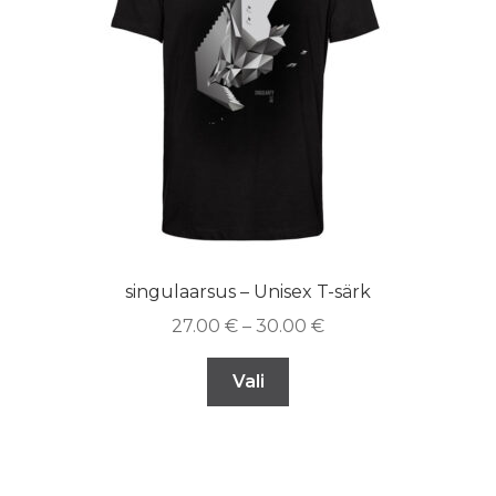
singulaarsus – Unisex T-särk
27.00
€
–
30.00
€
Vali