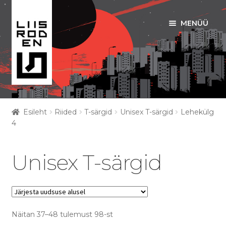
MENÜÜ
Liigu
Liigu
navigeerimisele
sisu
juurde
ART PRINDID
Esileht
Riided
T-särgid
Unisex T-särgid
Lehekülg
Ava
4
RIIDED
alamm
Ava
T-SÄRGID
Unisex T-särgid
alamm
UNISEX T-SÄRGID
NAISTE T-SÄRGID
Näitan 37–48 tulemust 98-st