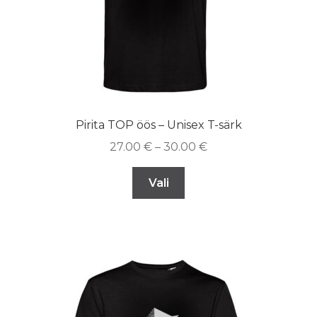
Pirita TOP öös – Unisex T-särk
27.00
€
–
30.00
€
Vali