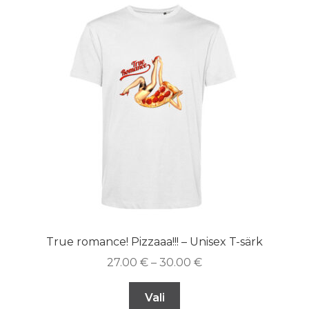
True romance! Pizzaaa!!! – Unisex T-särk
27.00
€
–
30.00
€
Vali