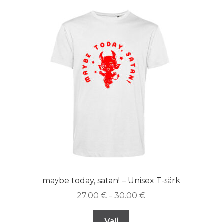
maybe today, satan! – Unisex T-särk
27.00
€
–
30.00
€
Vali