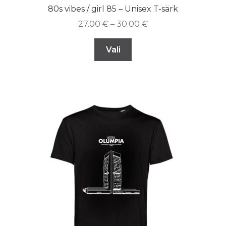
80s vibes / girl 85 – Unisex T-särk
27.00
€
–
30.00
€
Vali