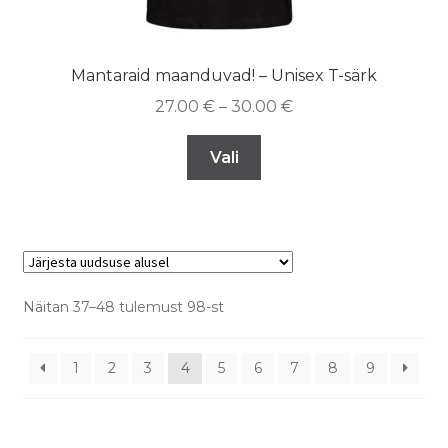
Mantaraid maanduvad! – Unisex T-särk
27.00
€
–
30.00
€
Vali
Näitan 37–48 tulemust 98-st
1
2
3
4
5
6
7
8
9