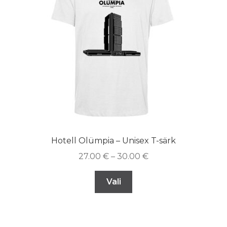
Hotell Olümpia – Unisex T-särk
27.00
€
–
30.00
€
Vali