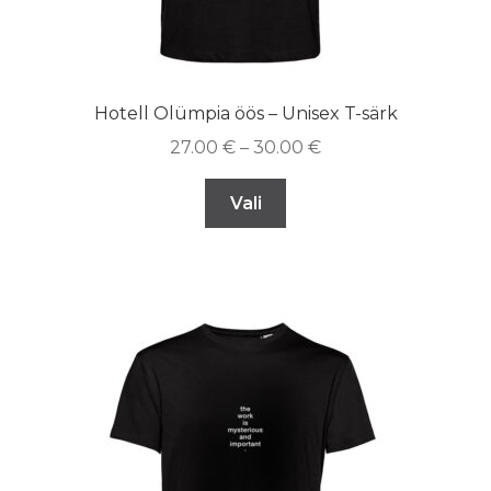
Hotell Olümpia öös – Unisex T-särk
27.00
€
–
30.00
€
Vali