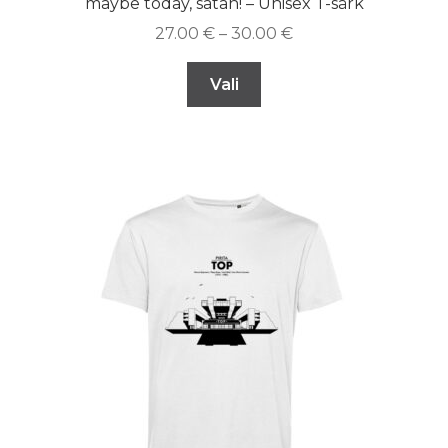
maybe today, satan! – Unisex T-särk
27.00
€
–
30.00
€
Vali