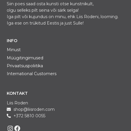
Siin poes saad osta kunsti otse kunstnikult,
olgu selleks pilt seina või särk selga!
Iga pilt või kujundus on minu, ehk Liis Rodeni, looming.
Iga ese on trükitud Eestis ja just Sulle!
INFO
Minust
Müügitingimused
Privaatsuspoliitika
International Customers
KONTAKT
Liis Roden
shop@liisroden.com
+372 5810 0055
Liis on Instagram
Liis on Facebook