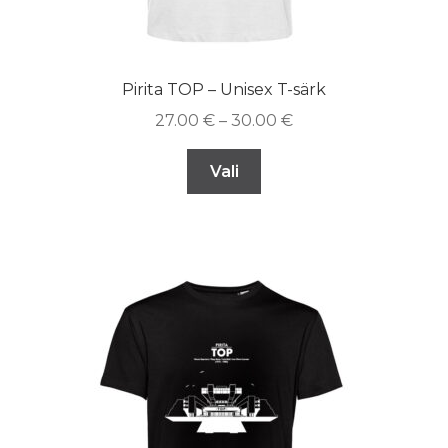
Pirita TOP – Unisex T-särk
27.00
€
–
30.00
€
Vali