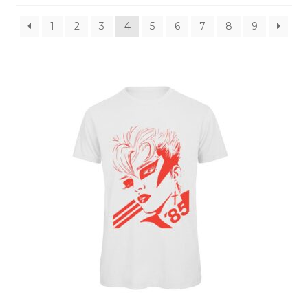
PUSAD
1
2
3
4
5
6
7
8
9
KOTID
EESTI MOTIIVID