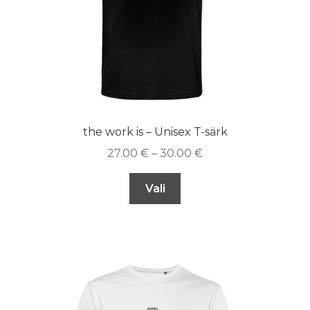
the work is – Unisex T-särk
27.00
€
–
30.00
€
Vali