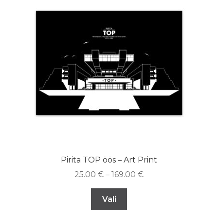
Pirita TOP öös – Art Print
25.00
€
–
169.00
€
Vali