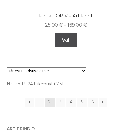
Pirita TOP V – Art Print
25.00
€
–
169.00
€
Vali
Näitan 13–24 tulemust 67-st
1
2
3
4
5
6
ART PRINDID