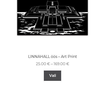
LINNAHALL öös – Art Print
25.00
€
–
169.00
€
Vali