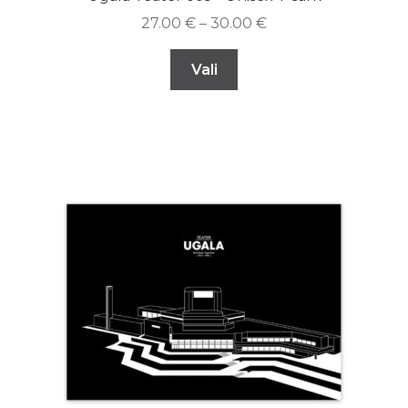
27.00
€
–
30.00
€
Vali