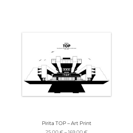
Pirita TOP – Art Print
25.00
€
–
169.00
€