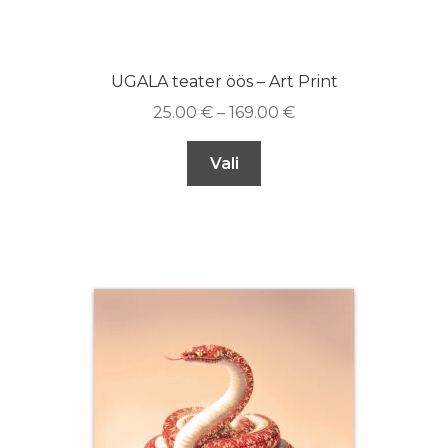
UGALA teater öös – Art Print
25.00
€
–
169.00
€
Vali