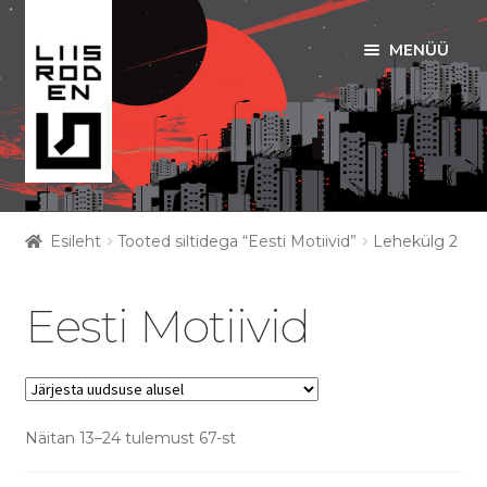
MENÜÜ
Liigu
Liigu
navigeerimisele
sisu
juurde
ART PRINDID
Esileht
Tooted siltidega “Eesti Motiivid”
Lehekülg 2
Ava
RIIDED
alamm
Eesti Motiivid
KOTID
EESTI MOTIIVID
Näitan 13–24 tulemust 67-st