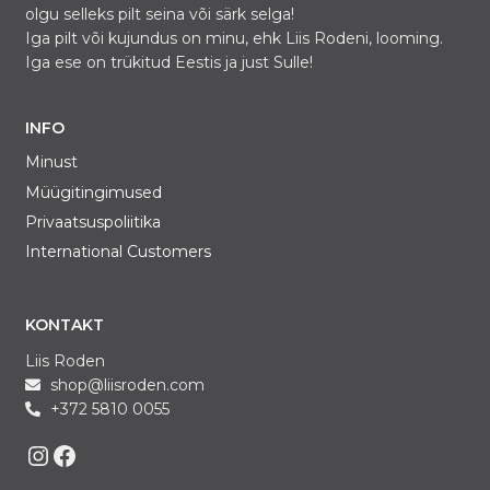
olgu selleks pilt seina või särk selga!
Iga pilt või kujundus on minu, ehk Liis Rodeni, looming.
Iga ese on trükitud Eestis ja just Sulle!
INFO
Minust
Müügitingimused
Privaatsuspoliitika
International Customers
KONTAKT
Liis Roden
shop@liisroden.com
+372 5810 0055
Liis on Instagram
Liis on Facebook