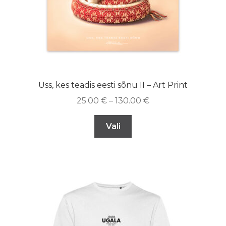
Uss, kes teadis eesti sõnu II – Art Print
25.00
€
–
130.00
€
Vali