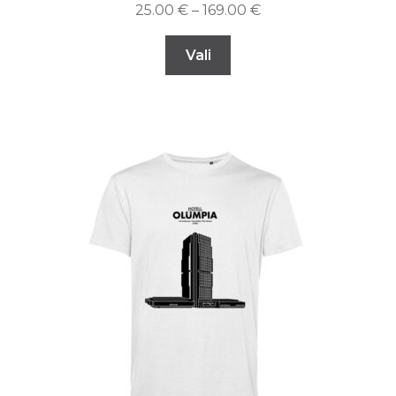
25.00
€
–
169.00
€
Vali