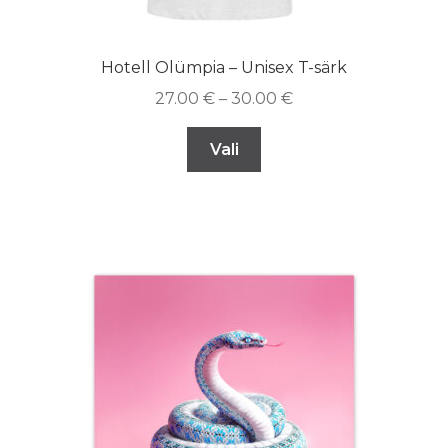
Hotell Olümpia – Unisex T-särk
27.00
€
–
30.00
€
Vali