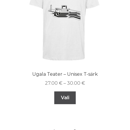
Ugala Teater – Unisex T-särk
27.00
€
–
30.00
€
Vali