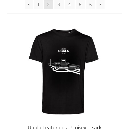
1
2
3
4
5
6
Ugala Teater öös – Unisex T-särk