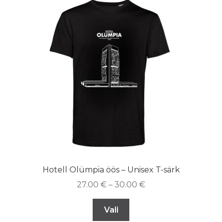
Hotell Olümpia öös – Unisex T-särk
27.00
€
–
30.00
€
Vali