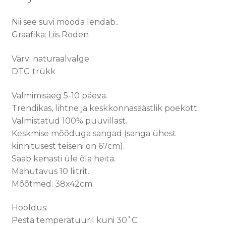
Nii see suvi mööda lendab..
Graafika: Liis Roden
Värv: naturaalvalge
DTG trükk
Valmimisaeg 5-10 päeva.
Trendikas, lihtne ja keskkonnasäästlik poekott.
Valmistatud 100% puuvillast.
Keskmise mõõduga sangad (sanga ühest
kinnitusest teiseni on 67cm).
Saab kenasti üle õla heita.
Mahutavus 10 liitrit.
Mõõtmed: 38x42cm.
Hooldus:
Pesta temperatuuril kuni 30˚C.