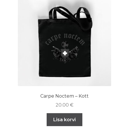
Carpe Noctem – Kott
20.00
€
Lisa korvi