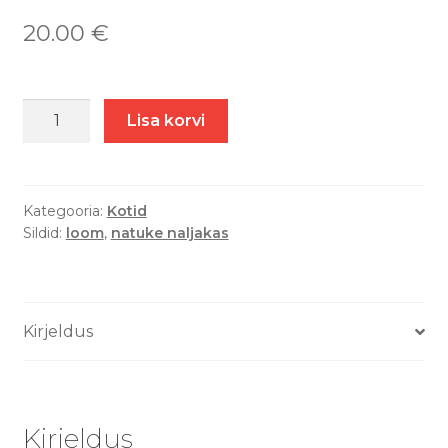
20.00
€
Mops
Lisa korvi
ja
suvi
-
Kott
Kategooria:
Kotid
Sildid:
loom
,
natuke naljakas
kogus
Kirjeldus
Kirjeldus