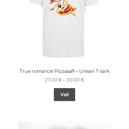
True romance! Pizzaaa!!! – Unisex T-särk
27.00
€
–
30.00
€
Vali