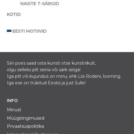
NAISTE T-SÄRGID
KOTID
EESTI MOTIIVID
Siin poes saad osta kunsti otse kunstnikult,
olgu selleks pilt seina või särk selga!
Iga pilt või kujundus on minu, ehk Liis Rodeni, looming.
Iga ese on trükitud Eestis ja just Sulle!
INFO
Minust
Müügitingimused
Privaatsuspoliitika