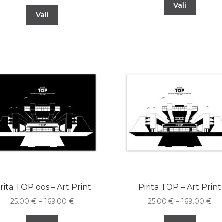
Vali
Vali
irita TOP öös – Art Print
Pirita TOP – Art Print
25.00
€
–
169.00
€
25.00
€
–
169.00
€