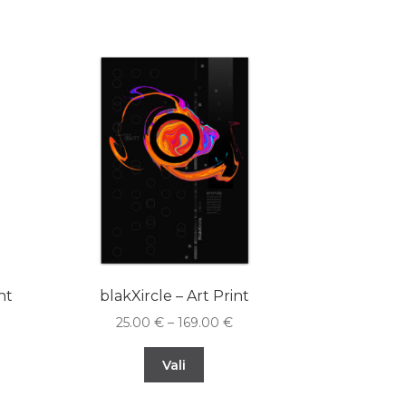
nt
blakXircle – Art Print
25.00
€
–
169.00
€
Vali