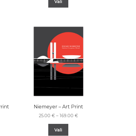
Vali
rint
Niemeyer – Art Print
25.00
€
–
169.00
€
Vali