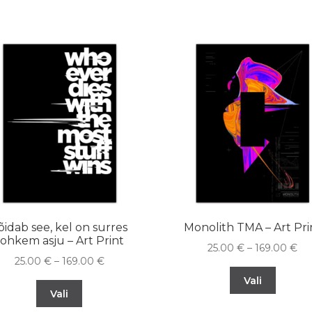
õidab see, kel on surres
Monolith TMA – Art Pri
rohkem asju – Art Print
25.00
€
–
169.00
€
25.00
€
–
169.00
€
Vali
Vali