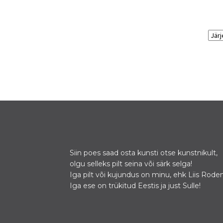
Siin poes saad osta kunsti otse kunstnikult,
olgu selleks pilt seina või särk selga!
Iga pilt või kujundus on minu, ehk Liis Roden
Iga ese on trükitud Eestis ja just Sulle!