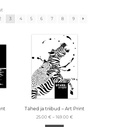
st
2
3
4
5
6
7
8
9
int
Tähed ja triibud – Art Print
25.00
€
–
169.00
€