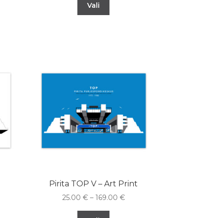
Vali
Pirita TOP V – Art Print
25.00
€
–
169.00
€