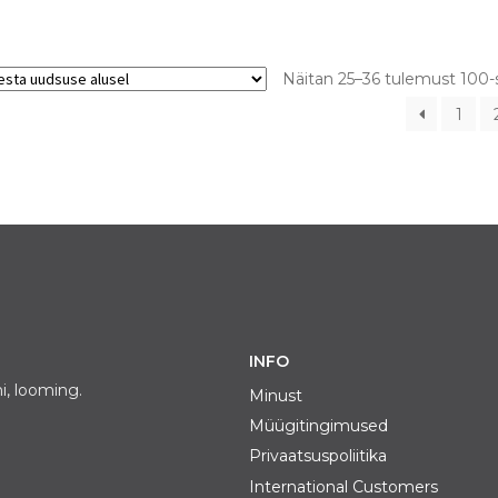
Näitan 25–36 tulemust 100-
1
INFO
i, looming.
Minust
Müügitingimused
Privaatsuspoliitika
International Customers