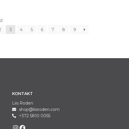
st
2
3
4
5
6
7
8
9
KONTAKT
Liis Roden
shop@liisroden.com
+372 5810 0055
Liis on Instagram
Liis on Facebook