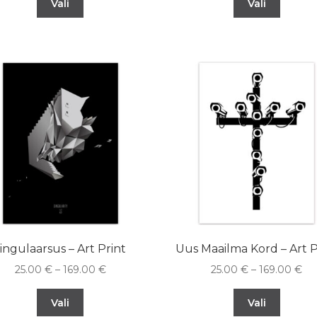
Vali
Vali
singulaarsus – Art Print
Uus Maailma Kord – Art P
25.00
€
–
169.00
€
25.00
€
–
169.00
€
Vali
Vali