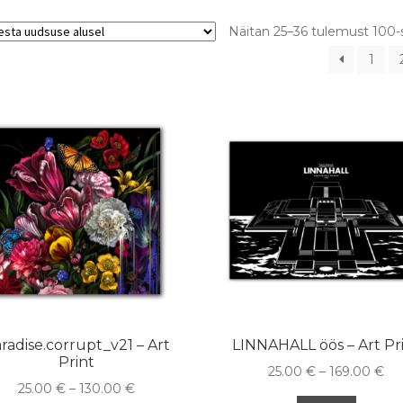
Näitan 25–36 tulemust 100-
1
radise.corrupt_v21 – Art
LINNAHALL öös – Art Pr
Print
25.00
€
–
169.00
€
25.00
€
–
130.00
€