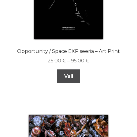
Opportunity / Space EXP seeria – Art Print
25.00
€
–
95.00
€
Vali