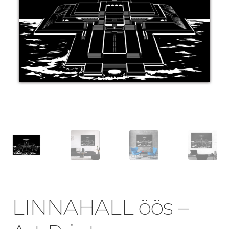
LINNAHALL öös –