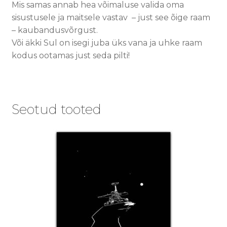
Mis samas annab hea võimaluse valida oma
sisustusele ja maitsele vastav – just see õige raam
– kaubandusvõrgust.
Või äkki Sul on isegi juba üks vana ja uhke raam
kodus ootamas just seda pilti!
Seotud tooted