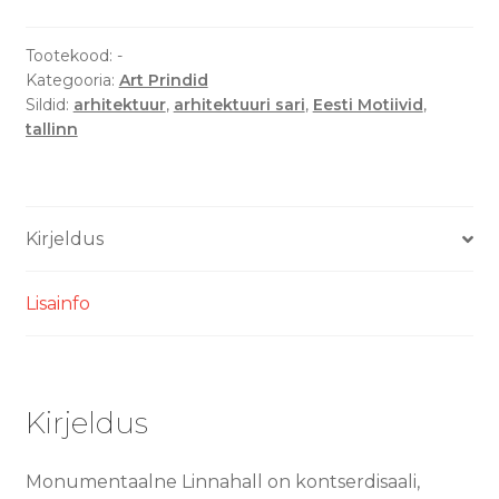
Art
Print
Tootekood:
-
Kategooria:
Art Prindid
kogus
Sildid:
arhitektuur
,
arhitektuuri sari
,
Eesti Motiivid
,
tallinn
Kirjeldus
Lisainfo
Kirjeldus
Monumentaalne Linnahall on kontserdisaali,