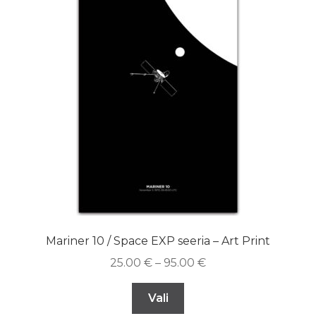
Mariner 10 / Space EXP seeria – Art Print
25.00
€
–
95.00
€
Vali