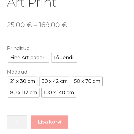
Art Print
25.00
€
–
169.00
€
Prinditud
Fine Art paberil
Lõuendil
Mõõdud
21 x 30 cm
30 x 42 cm
50 x 70 cm
80 x 112 cm
100 x 140 cm
LINNAHALL
Lisa korvi
öös
-