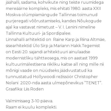
jäähalli, sadama, kohvikute ning teiste ruumidega
mereäärne kompleks, mis ehitati 1980. aasta XXII
Moskva olümpiamängude Tallinnas toimunud
purjeregati võõrustamiseks, kandes Nõukogude
ajal ka vastavat nimetust – V. I. Lenini nimeline
Tallinna Kultuuri- ja Spordipalee.
Linnahalli arhitektid on Raine Karp ja Riina Altmäe,
sisearhitektid Ülo Sirp ja Mariann Hakk.Tegemist
on Eesti 20. sajandi arhitektuuri ainulaadse
modernistliku tähtteosega, mis on aastast 1999
kultuurimälestisena riikliku kaitse all ning mille nii
mõnigi vaade on nüüdseks jäädvustatud ka
tunnustatud Hollywoodi režissöör Christopher
Nolani 2020-nda aasta ulmepõnevikus “TENET”.
Graafika: Liis Roden
Valmimisaeg 3-10 päeva.
Raam ei kuulu komplekti.