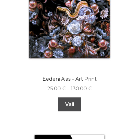
Eedeni Aias – Art Print
25.00
€
–
130.00
€
Vali