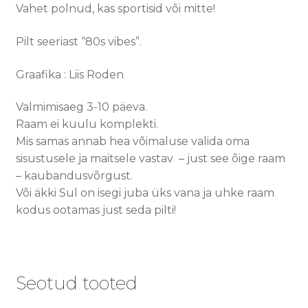
Vahet polnud, kas sportisid või mitte!
Pilt seeriast “80s vibes”.
Graafika : Liis Roden
Valmimisaeg 3-10 päeva.
Raam ei kuulu komplekti.
Mis samas annab hea võimaluse valida oma
sisustusele ja maitsele vastav – just see õige raam
– kaubandusvõrgust.
Või äkki Sul on isegi juba üks vana ja uhke raam
kodus ootamas just seda pilti!
Seotud tooted