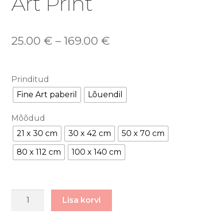
Art Print
25.00
€
–
169.00
€
Prinditud
Fine Art paberil
Lõuendil
Mõõdud
21 x 30 cm
30 x 42 cm
50 x 70 cm
80 x 112 cm
100 x 140 cm
80s
Lisa korvi
vibes
/