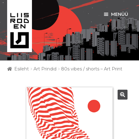
MENÜÜ
Liigu
Liigu
navigeerimisele
sisu
juurde
ART PRINDID
Esileht
Art Prindid
80s vibes / shorts – Art Print
Ava
RIIDED
alamm
KOTID
🔍
EESTI MOTIIVID