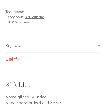
shorts
-
Tootekood:
-
Kategooria:
Art Prindid
Art
Silt:
80s vibes
Print
kogus
Kirjeldus
Lisainfo
Kirjeldus
Nostalgilised 80-ndad!
Need spordipüksid olid
MUST!