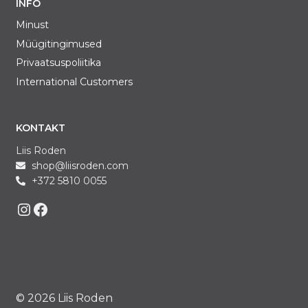
INFO
Minust
Müügitingimused
Privaatsuspoliitika
International Customers
KONTAKT
Liis Roden
shop@liisroden.com
+372 5810 0055
Liis on Instagram
Liis on Facebook
© 2026 Liis Roden