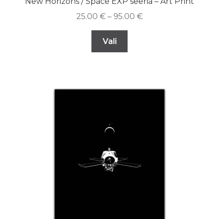
New Horizons / Space EXP seeria – Art Print
25.00
€
–
95.00
€
Vali