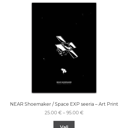
NEAR Shoemaker / Space EXP seeria – Art Print
25.00
€
–
95.00
€
Vali