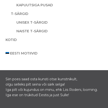
KAPUUTSIGA PUSAD
T-SÄRGID
UNISEX T-SÄRGID
NAISTE T-SÄRGID
KOTID
EESTI MOTIIVID
Siin poes saad osta kunsti otse kunstnikult,
olgu selleks pilt seina või särk selga!
Iga pilt või kujundus on minu, ehk Liis Rodeni, looming.
Iga ese on trükitud Eestis ja just Sulle!