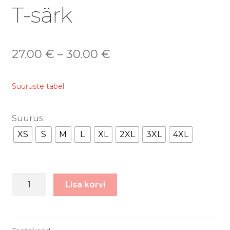
T-särk
27.00
€
–
30.00
€
Suuruste tabel
Suurus
XS
S
M
L
XL
2XL
3XL
4XL
Artemis
Lisa korvi
II
-
Unisex