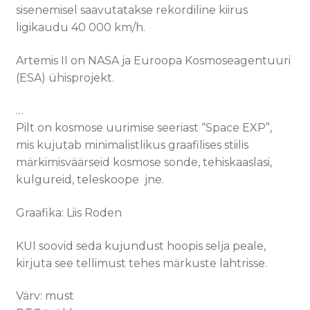
sisenemisel saavutatakse rekordiline kiirus
ligikaudu 40 000 km/h.
Artemis II on NASA ja Euroopa Kosmoseagentuuri
(ESA) ühisprojekt.
…
Pilt on kosmose uurimise seeriast “Space EXP”,
mis kujutab minimalistlikus graafilises stiilis
märkimisväärseid kosmose sonde, tehiskaaslasi,
kulgureid, teleskoope jne.
Graafika: Liis Roden
KUI soovid seda kujundust hoopis selja peale,
kirjuta see tellimust tehes märkuste lahtrisse.
Värv: must