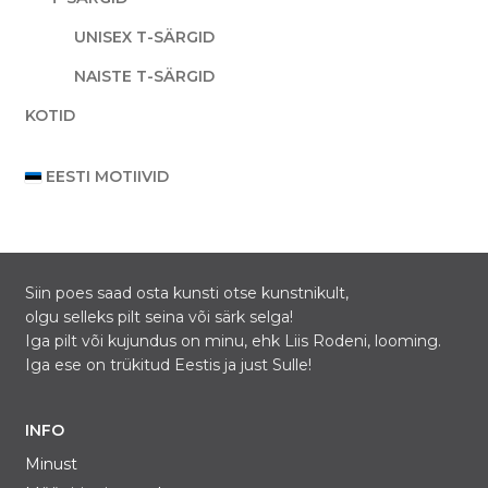
UNISEX T-SÄRGID
NAISTE T-SÄRGID
KOTID
EESTI MOTIIVID
Siin poes saad osta kunsti otse kunstnikult,
olgu selleks pilt seina või särk selga!
Iga pilt või kujundus on minu, ehk Liis Rodeni, looming.
Iga ese on trükitud Eestis ja just Sulle!
INFO
Minust