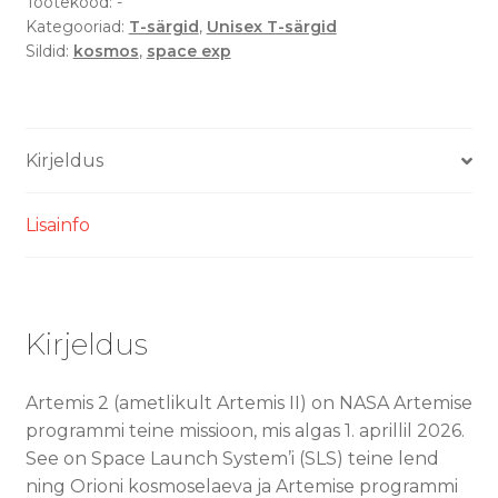
T-
Tootekood:
-
Kategooriad:
T-särgid
,
Unisex T-särgid
särk
Sildid:
kosmos
,
space exp
kogus
Kirjeldus
Lisainfo
Kirjeldus
Artemis 2 (ametlikult Artemis II) on NASA Artemise
programmi teine missioon, mis algas 1. aprillil 2026.
See on Space Launch System’i (SLS) teine lend
ning Orioni kosmoselaeva ja Artemise programmi