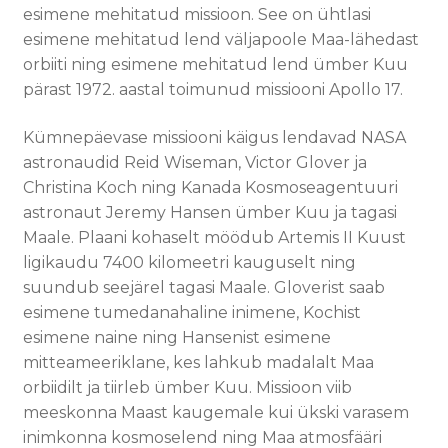
esimene mehitatud missioon. See on ühtlasi
esimene mehitatud lend väljapoole Maa-lähedast
orbiiti ning esimene mehitatud lend ümber Kuu
pärast 1972. aastal toimunud missiooni Apollo 17.
Kümnepäevase missiooni käigus lendavad NASA
astronaudid Reid Wiseman, Victor Glover ja
Christina Koch ning Kanada Kosmoseagentuuri
astronaut Jeremy Hansen ümber Kuu ja tagasi
Maale. Plaani kohaselt möödub Artemis II Kuust
ligikaudu 7400 kilomeetri kauguselt ning
suundub seejärel tagasi Maale. Gloverist saab
esimene tumedanahaline inimene, Kochist
esimene naine ning Hansenist esimene
mitteameeriklane, kes lahkub madalalt Maa
orbiidilt ja tiirleb ümber Kuu. Missioon viib
meeskonna Maast kaugemale kui ükski varasem
inimkonna kosmoselend ning Maa atmosfääri