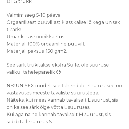
DTG trükk
Valmimisaeg 5-10 päeva.
Orgaanilisest puuvillast klassikalise lõikega unisex
t-särk!
Ümar kitsas soonikkaelus.
Materjal: 100% orgaaniline puuvill.
Materjali paksus: 150 g/m2.
See särk trükitakse ekstra Sulle, ole suuruse
valikul tähelepanelik 🙂
NB! UNISEX mudel: see tähendab, et suurused on
vastavuses meeste tavaliste suurustega.
Näiteks, kui mees kannab tavaliselt L suurust, siis
on ka see särk õige võtta L suuruses.
Kui aga naine kannab tavaliselt M suurust, siis
sobib talle suurus S.