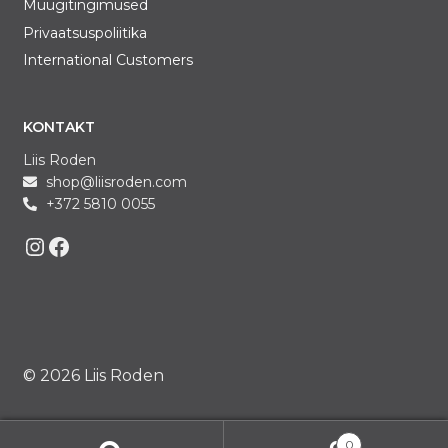
Müügitingimused
Privaatsuspoliitika
International Customers
KONTAKT
Liis Roden
shop@liisroden.com
+372 5810 0055
Liis on Instagram
Liis on Facebook
© 2026 Liis Roden
0