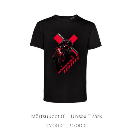
Mõrtsukbot 01 – Unisex T-särk
27.00
€
–
30.00
€