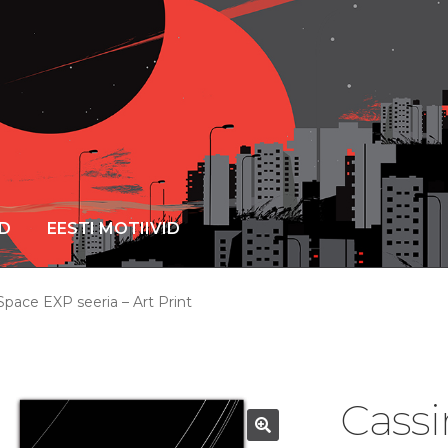
ID
EESTI MOTIIVID
Space EXP seeria – Art Print
Cassi