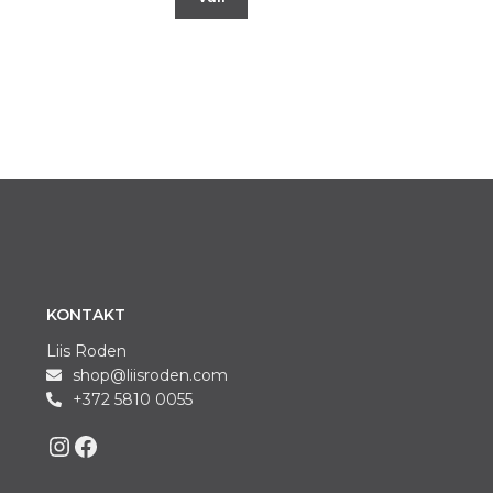
KONTAKT
Liis Roden
shop@liisroden.com
+372 5810 0055
Liis on Instagram
Liis on Facebook