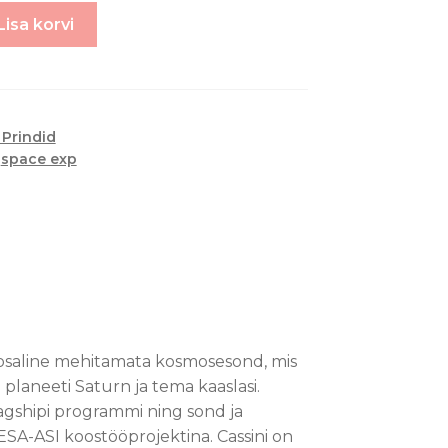
Lisa korvi
 Prindid
,
space exp
eosaline mehitamata kosmosesond, mis
a planeeti Saturn ja tema kaaslasi.
agshipi programmi ning sond ja
SA-ASI koostööprojektina. Cassini on