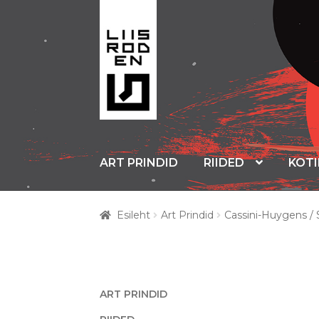
Liigu
Liigu
navigeerimisele
sisu
juurde
ART PRINDID
RIIDED
KOT
Esileht
Art Prindid
Cassini-Huygens / 
ART PRINDID