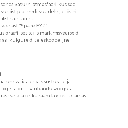
sisenes Saturni atmosfääri, kus see
kkumist planeedi kuudele ja niiviisi
list saastamist.
 seeriast “Space EXP”,
 graafilises stiilis märkimisväärseid
asi, kulgureid, teleskoope jne.
.
aluse valida oma sisustusele ja
ee õige raam – kaubandusvõrgust.
ba üks vana ja uhke raam kodus ootamas