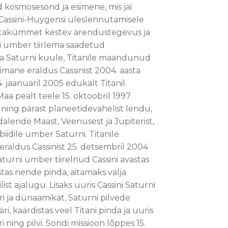
d kosmosesond ja esimene, mis jäi
a. Cassini-Huygensi üleslennutamisele
stakümmet kestev arendustegevus ja
i ümber tiirlema saadetud
 ja Saturni kuule, Titanile maandunud
imane eraldus Cassinist 2004. aasta
 jaanuaril 2005 edukalt Titanil.
aa pealt teele 15. oktoobril 1997
 ning pärast planeetidevahelist lendu,
dalende Maast, Veenusest ja Jupiterist,
rbiidile ümber Saturni. Titanile
aldus Cassinist 25. detsembril 2004
turni ümber tiirelnud Cassini avastas
istas nende pinda, aitamaks välja
st ajalugu. Lisaks uuris Cassini Saturni
i ja dünaamikat, Saturni pilvede
, kaardistas veel Titani pinda ja uuris
 ning pilvi. Sondi missioon lõppes 15.