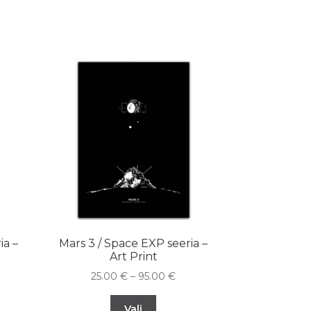
ia –
Mars 3 / Space EXP seeria –
Art Print
25.00
€
–
95.00
€
Vali