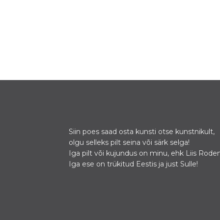
Siin poes saad osta kunsti otse kunstnikult,
olgu selleks pilt seina või särk selga!
Iga pilt või kujundus on minu, ehk Liis Roden
Iga ese on trükitud Eestis ja just Sulle!