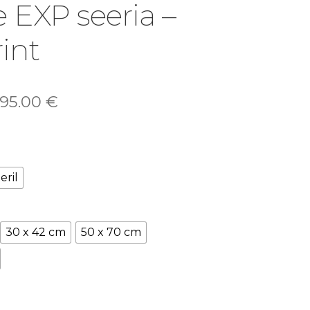
 EXP seeria –
rint
95.00
€
eril
30 x 42 cm
50 x 70 cm