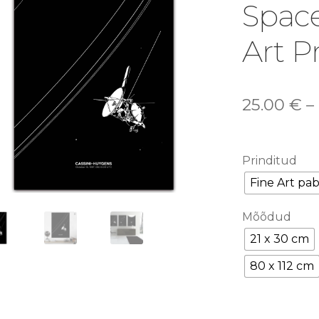
🔍
Space
Art P
25.00
€
–
Prinditud
Fine Art pab
Mõõdud
21 x 30 cm
80 x 112 cm