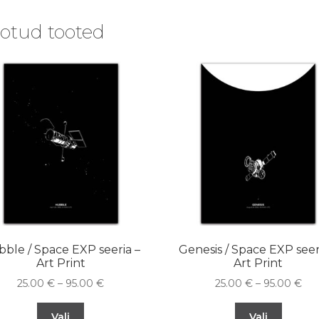
otud tooted
ble / Space EXP seeria –
Genesis / Space EXP seer
Art Print
Art Print
25.00
€
–
95.00
€
25.00
€
–
95.00
€
Vali
Vali