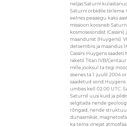
neljas Saturni külastanu
Saturni orbiidile tiirlem
eelnes peaaegu kaks aa
missioon koosneb Saturn
kosmosesondist (Cassini)
maandurist (Huygens). Vi
detsembris ja maandus 14.
Cassini-Huygens saadeti M
raketil Titan IVB/Centaur
mille jooksul ta tegi möö
sisenes ta 1. juulil 2004 o
saadetud sond Huygens er
umbes kell 02:00 UTC. Sa
Saturnil uusi kuid ja pild
selgitada nende geoloogili
rõngaid, nende struktuur
dünaamikat, magnetosfääri
ka tema vinejat atmosfääri