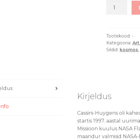
Cassini-
Huygens
/
Space
EXP
Tootekood:
-
Kategooria:
Art
seeria
Sildid:
kosmos
-
Art
Print
kogus
jeldus
Kirjeldus
info
Cassini-Huygens oli kah
startis 1997. aastal uurim
Missioon kuulus NASA Fl
maandur valmisid NASA-E