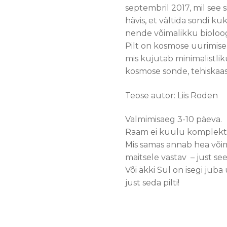
septembril 2017, mil see 
hävis, et vältida sondi ku
nende võimalikku bioloogi
Pilt on kosmose uurimise
mis kujutab minimalistlikus
kosmose sonde, tehiskaasl
Teose autor: Liis Roden
Valmimisaeg 3-10 päeva.
Raam ei kuulu komplekti
Mis samas annab hea võim
maitsele vastav – just s
Või äkki Sul on isegi ju
just seda pilti!