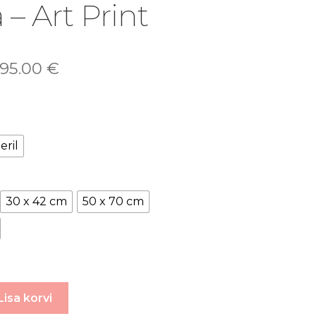
 – Art Print
95.00
€
eril
30 x 42 cm
50 x 70 cm
Lisa korvi