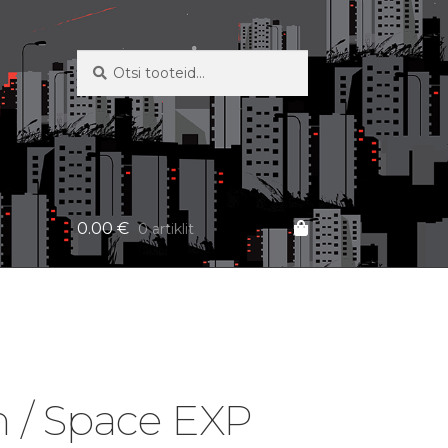
Otsi:
Otsi
0.00
€
0 artiklit
 / Space EXP