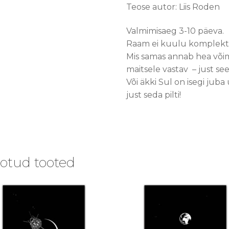
Teose autor: Liis Roden
Valmimisaeg 3-10 päeva.
Raam ei kuulu komplekti
Mis samas annab hea võim
maitsele vastav – just s
Või äkki Sul on isegi ju
just seda pilti!
otud tooted