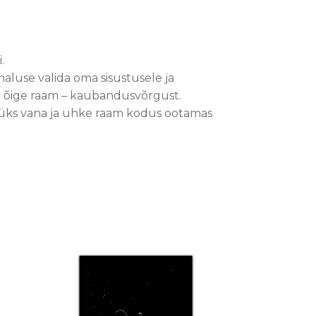
.
aluse valida oma sisustusele ja
ee õige raam – kaubandusvõrgust.
ba üks vana ja uhke raam kodus ootamas