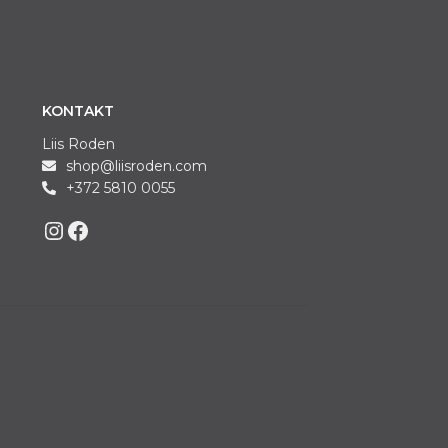
KONTAKT
Liis Roden
shop@liisroden.com
+372 5810 0055
Liis on Instagram
Liis on Facebook