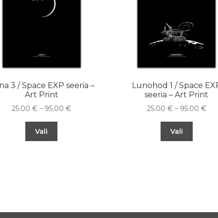
na 3 / Space EXP seeria –
Lunohod 1 / Space EX
Art Print
seeria – Art Print
25.00
€
–
95.00
€
25.00
€
–
95.00
€
Vali
Vali