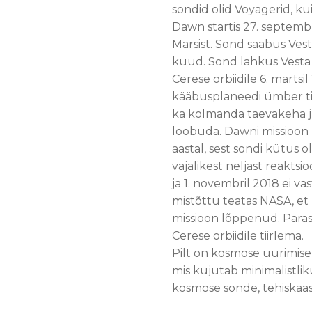
sondid olid Voyagerid, ku
Dawn startis 27. septemb
Marsist. Sond saabus Vesta
kuud. Sond lahkus Vesta 
Cerese orbiidile 6. märtsil
kääbusplaneedi ümber ti
ka kolmanda taevakeha juu
loobuda. Dawni missioon 
aastal, sest sondi kütus 
vajalikest neljast reaktsio
ja 1. novembril 2018 ei 
mistõttu teatas NASA, et
missioon lõppenud. Päras
Cerese orbiidile tiirlema.
Pilt on kosmose uurimise
mis kujutab minimalistlikus
kosmose sonde, tehiskaasl