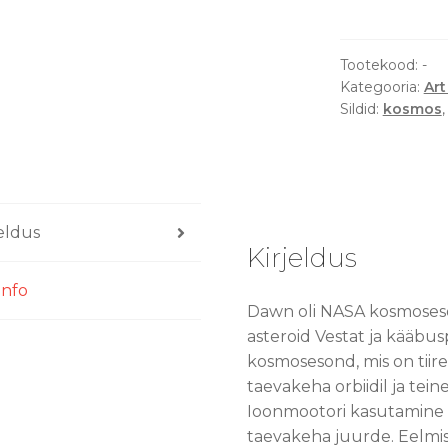
Space
EXP
seeria
Tootekood:
-
Kategooria:
Art
-
Sildid:
kosmos
Art
Print
kogus
jeldus
Kirjeldus
info
Dawn oli NASA kosmoseson
asteroid Vestat ja kääbus
kosmosesond, mis on tii
taevakeha orbiidil ja tein
Ioonmootori kasutamine v
taevakeha juurde. Eelm