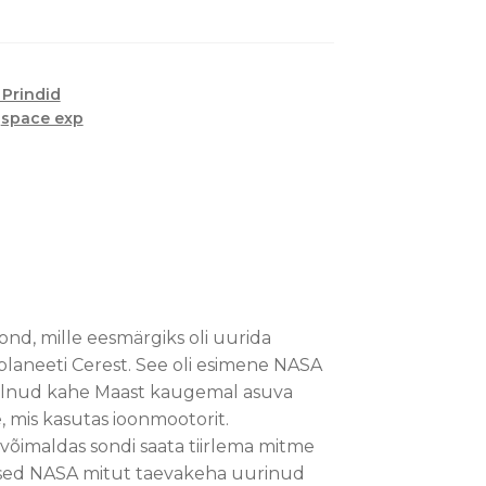
 Prindid
,
space exp
d, mille eesmärgiks oli uurida
planeeti Cerest. See oli esimene NASA
relnud kahe Maast kaugemal asuva
e, mis kasutas ioonmootorit.
õimaldas sondi saata tiirlema mitme
ised NASA mitut taevakeha uurinud