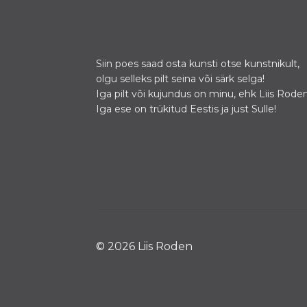
Siin poes saad osta kunsti otse kunstnikult,
olgu selleks pilt seina või särk selga!
Iga pilt või kujundus on minu, ehk Liis Roden
Iga ese on trükitud Eestis ja just Sulle!
© 2026 Liis Roden