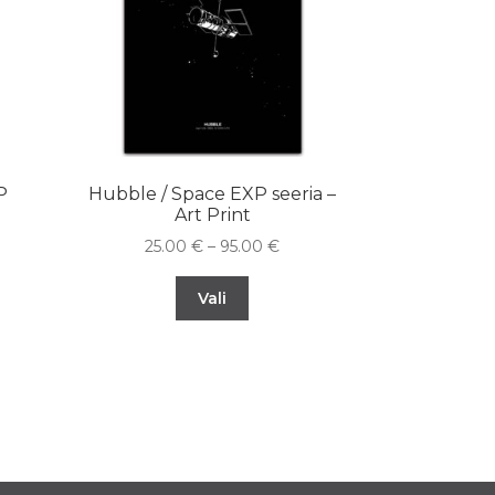
P
Hubble / Space EXP seeria –
Art Print
25.00
€
–
95.00
€
Vali