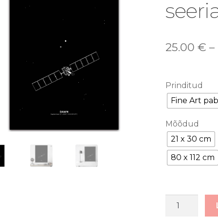
🔍
seeria
25.00
€
–
Prinditud
Fine Art pab
Mõõdud
21 x 30 cm
80 x 112 cm
Dawn
/