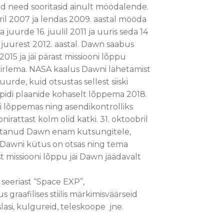
id need sooritasid ainult möödalende.
ril 2007 ja lendas 2009. aastal mööda
 juurde 16. juulil 2011 ja uuris seda 14
juurest 2012. aastal. Dawn saabus
 2015 ja jäi pärast missiooni lõppu
irlema. NASA kaalus Dawni lähetamist
rde, kuid otsustas sellest siiski
pidi plaanide kohaselt lõppema 2018.
oli lõppemas ning asendikontrolliks
onirattast kolm olid katki. 31. oktoobril
vastanud Dawn enam kutsungitele,
 Dawni kütus on otsas ning tema
t missiooni lõppu jäi Dawn jäädavalt
 seeriast “Space EXP”,
 graafilises stiilis märkimisväärseid
asi, kulgureid, teleskoope jne.