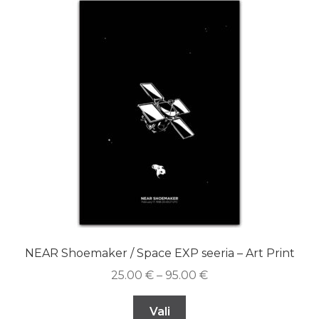
NEAR Shoemaker / Space EXP seeria – Art Print
25.00
€
–
95.00
€
Vali