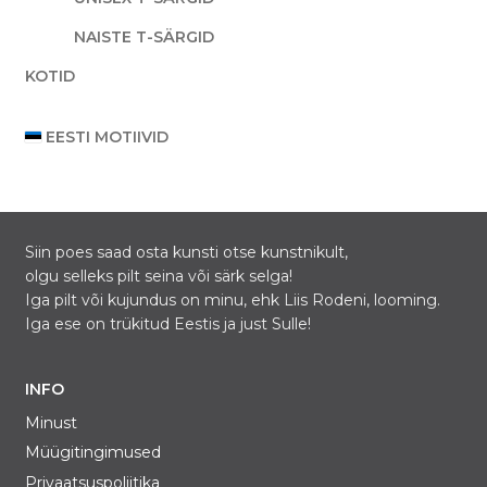
NAISTE T-SÄRGID
KOTID
EESTI MOTIIVID
Siin poes saad osta kunsti otse kunstnikult,
olgu selleks pilt seina või särk selga!
Iga pilt või kujundus on minu, ehk Liis Rodeni, looming.
Iga ese on trükitud Eestis ja just Sulle!
INFO
Minust
Müügitingimused
Privaatsuspoliitika