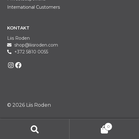
International Customers
KONTAKT
Liis Roden
shop@liisroden.com
+372 5810 0055
Liis on Instagram
Liis on Facebook
© 2026 Liis Roden
0
Otsi:
Otsi