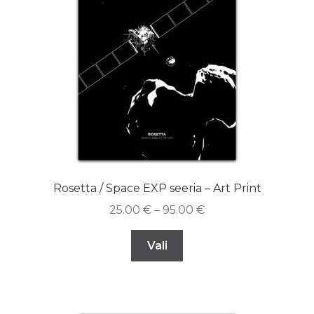
Rosetta / Space EXP seeria – Art Print
25.00
€
–
95.00
€
Vali