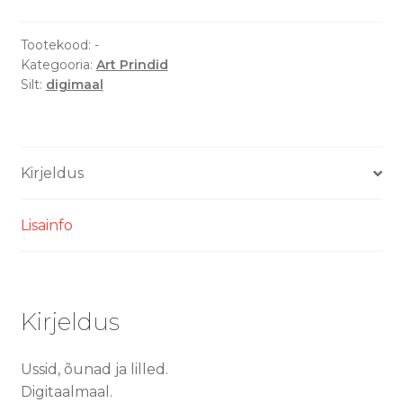
Art
Print
Tootekood:
-
Kategooria:
Art Prindid
kogus
Silt:
digimaal
Kirjeldus
Lisainfo
Kirjeldus
Ussid, õunad ja lilled.
Digitaalmaal.