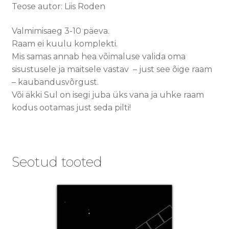
Teose autor: Liis Roden
Valmimisaeg 3-10 päeva.
Raam ei kuulu komplekti.
Mis samas annab hea võimaluse valida oma
sisustusele ja maitsele vastav – just see õige raam
– kaubandusvõrgust.
Või äkki Sul on isegi juba üks vana ja uhke raam
kodus ootamas just seda pilti!
Seotud tooted