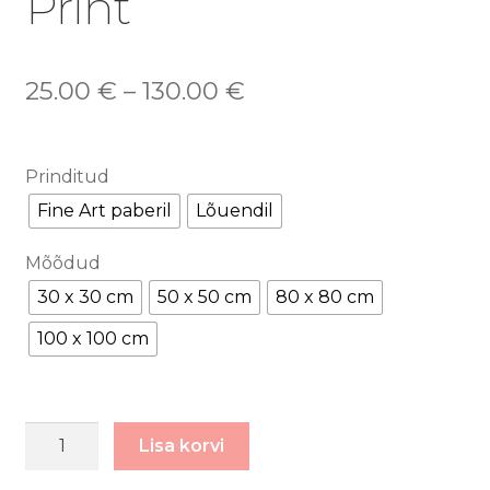
Print
25.00
€
–
130.00
€
Prinditud
Fine Art paberil
Lõuendil
Mõõdud
30 x 30 cm
50 x 50 cm
80 x 80 cm
100 x 100 cm
Eedeni
Lisa korvi
Aias
-