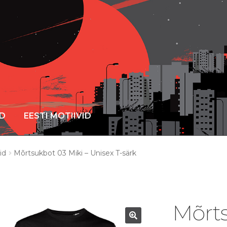
ID
EESTI MOTIIVID
id
Mõrtsukbot 03 Miki – Unisex T-särk
Mõrts