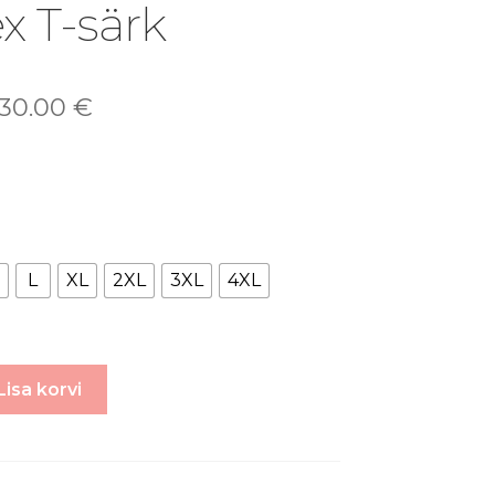
x T-särk
30.00
€
L
XL
2XL
3XL
4XL
Lisa korvi