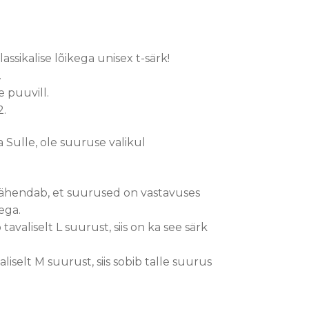
lassikalise lõikega unisex t-särk!
.
e puuvill.
2.
a Sulle, ole suuruse valikul
ähendab, et suurused on vastavuses
ega.
avaliselt L suurust, siis on ka see särk
iselt M suurust, siis sobib talle suurus