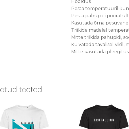
Hooldus:
Pesta temperatuuril kun
Pesta pahupidi pööratult
Kasutada õrna pesuvahen
Triikida madalal tempera
Mitte triikida pahupidi, so
Kuivatada tavalisel viisi
Mitte kasutada pleegitu
otud tooted