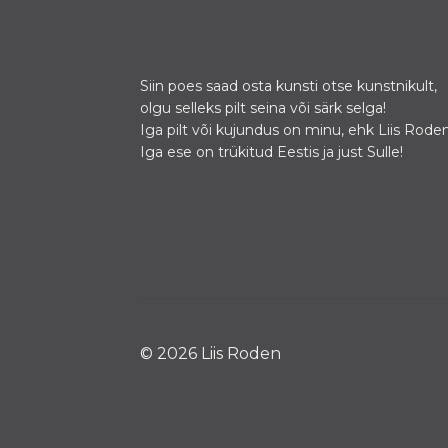
Siin poes saad osta kunsti otse kunstnikult,
olgu selleks pilt seina või särk selga!
Iga pilt või kujundus on minu, ehk Liis Roden
Iga ese on trükitud Eestis ja just Sulle!
© 2026 Liis Roden