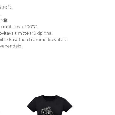
i 30˚C.
.
dit.
tuuril – max 100°C.
ovitavalt mitte trükipinnal.
l, mitte kasutada trummelkuivatust.
svahendeid.