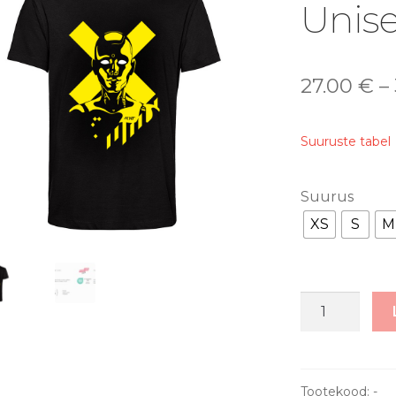
🔍
Unise
27.00
€
–
Suuruste tabel
Suurus
XS
S
M
Mõrtsukbot
03
Miki
-
Unisex
Tootekood:
-