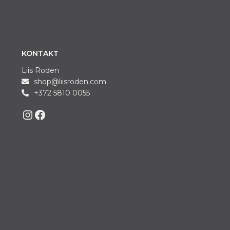
KONTAKT
Liis Roden
shop@liisroden.com
+372 5810 0055
Liis on Instagram
Liis on Facebook