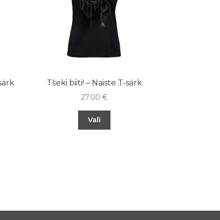
särk
Tšeki biiti! – Naiste T-särk
27.00
€
Vali