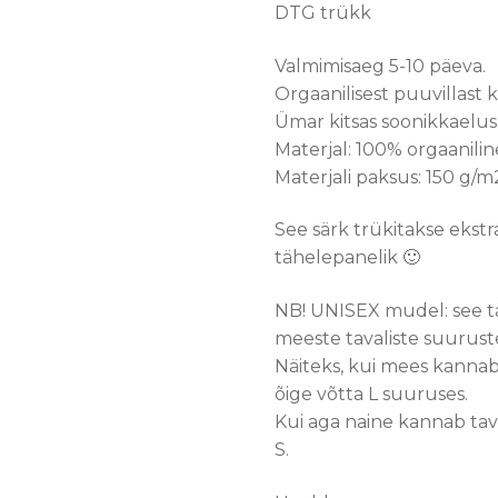
DTG trükk
Valmimisaeg 5-10 päeva.
Orgaanilisest puuvillast k
Ümar kitsas soonikkaelus
Materjal: 100% orgaanilin
Materjali paksus: 150 g/m
See särk trükitakse ekstr
tähelepanelik 🙂
NB! UNISEX mudel: see t
meeste tavaliste suurust
Näiteks, kui mees kannab t
õige võtta L suuruses.
Kui aga naine kannab taval
S.