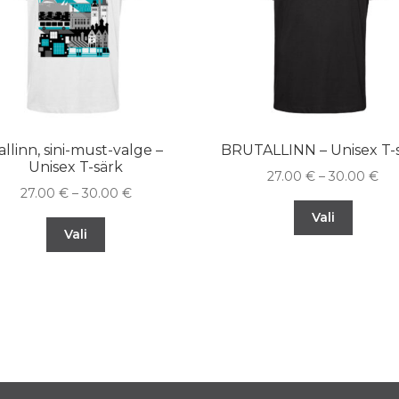
allinn, sini-must-valge –
BRUTALLINN – Unisex T-
Unisex T-särk
27.00
€
–
30.00
€
27.00
€
–
30.00
€
Vali
Vali