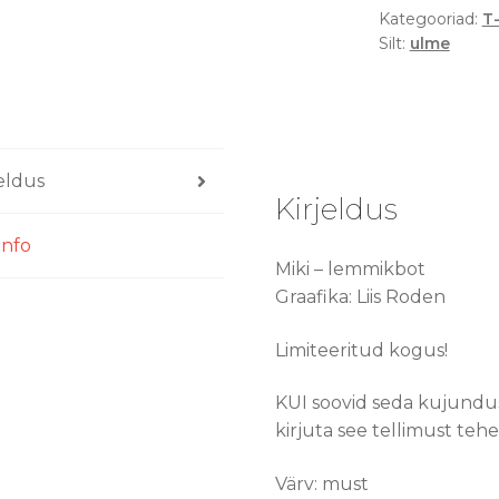
Kategooriad:
T
T-
Silt:
ulme
särk
kogus
jeldus
Kirjeldus
info
Miki – lemmikbot
Graafika: Liis Roden
Limiteeritud kogus!
KUI soovid seda kujundust
kirjuta see tellimust tehe
Värv: must