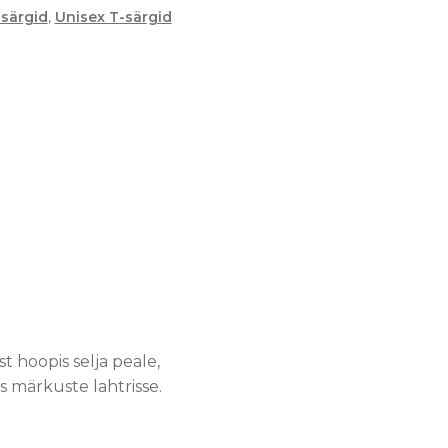
-särgid
,
Unisex T-särgid
 hoopis selja peale,
s märkuste lahtrisse.