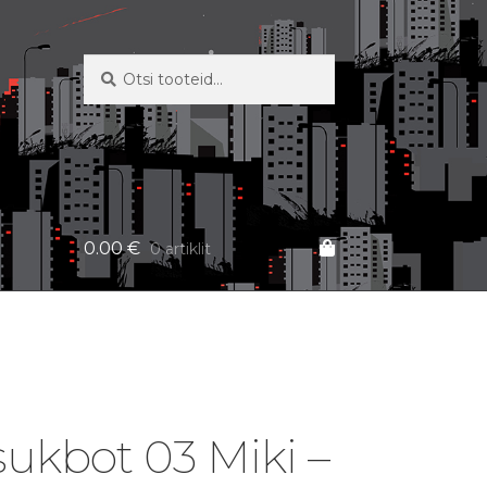
Otsi:
Otsi
0.00
€
0 artiklit
ukbot 03 Miki –