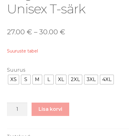
Unisex T-särk
27.00
€
–
30.00
€
Suuruste tabel
Suurus
XS
S
M
L
XL
2XL
3XL
4XL
singulaarsus
Lisa korvi
-
Unisex
T-