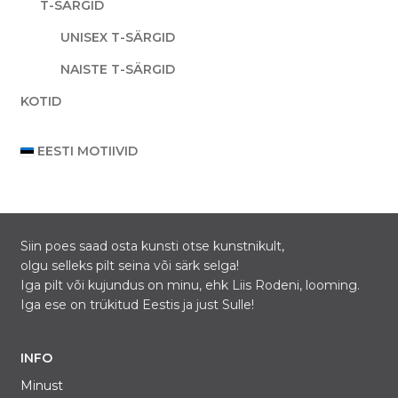
T-SÄRGID
UNISEX T-SÄRGID
NAISTE T-SÄRGID
KOTID
EESTI MOTIIVID
Siin poes saad osta kunsti otse kunstnikult,
olgu selleks pilt seina või särk selga!
Iga pilt või kujundus on minu, ehk Liis Rodeni, looming.
Iga ese on trükitud Eestis ja just Sulle!
INFO
Minust