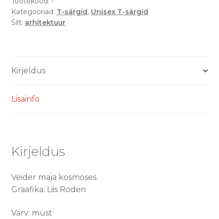
särk
Tootekood:
-
Kategooriad:
T-särgid
,
Unisex T-särgid
kogus
Silt:
arhitektuur
Kirjeldus
Lisainfo
Kirjeldus
Veider maja kosmoses.
Graafika: Liis Roden
Värv: must