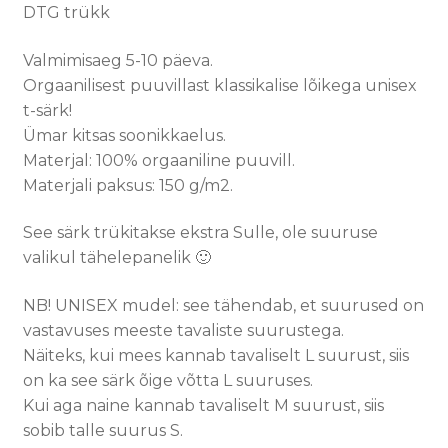
DTG trükk
Valmimisaeg 5-10 päeva.
Orgaanilisest puuvillast klassikalise lõikega unisex
t-särk!
Ümar kitsas soonikkaelus.
Materjal: 100% orgaaniline puuvill.
Materjali paksus: 150 g/m2.
See särk trükitakse ekstra Sulle, ole suuruse
valikul tähelepanelik 🙂
NB! UNISEX mudel: see tähendab, et suurused on
vastavuses meeste tavaliste suurustega.
Näiteks, kui mees kannab tavaliselt L suurust, siis
on ka see särk õige võtta L suuruses.
Kui aga naine kannab tavaliselt M suurust, siis
sobib talle suurus S.