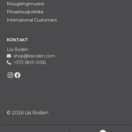
Müügitingimused
Privaatsuspoliitika
International Customers
KONTAKT
Liis Roden
shop@liisroden.com
+372 5810 0055
Liis on Instagram
Liis on Facebook
© 2026 Liis Roden