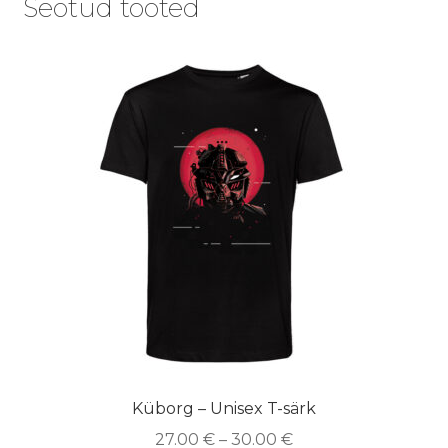
Seotud tooted
Küborg – Unisex T-särk
27.00
€
–
30.00
€