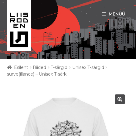
MENÜÜ
Liigu
Liigu
navigeerimisele
sisu
juurde
ART PRINDID
Esileht
Riided
T-särgid
Unisex T-särgid
Ava
surve(illance) – Unisex T-särk
RIIDED
alamm
KOTID
EESTI MOTIIVID
🔍