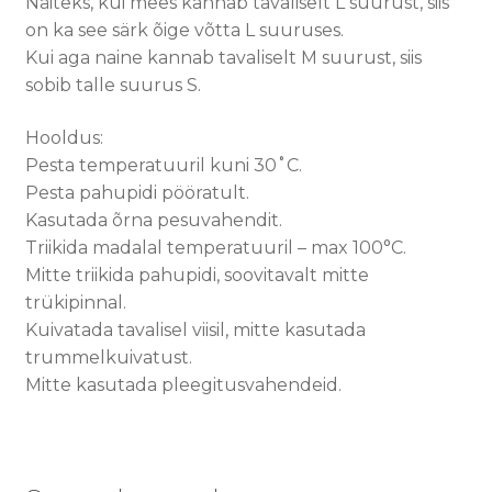
Näiteks, kui mees kannab tavaliselt L suurust, siis
on ka see särk õige võtta L suuruses.
Kui aga naine kannab tavaliselt M suurust, siis
sobib talle suurus S.
Hooldus:
Pesta temperatuuril kuni 30˚C.
Pesta pahupidi pööratult.
Kasutada õrna pesuvahendit.
Triikida madalal temperatuuril – max 100°C.
Mitte triikida pahupidi, soovitavalt mitte
trükipinnal.
Kuivatada tavalisel viisil, mitte kasutada
trummelkuivatust.
Mitte kasutada pleegitusvahendeid.