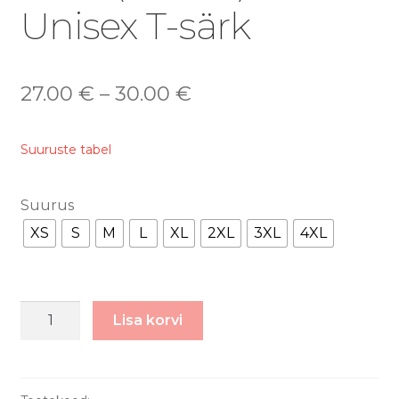
Unisex T-särk
27.00
€
–
30.00
€
Suuruste tabel
Suurus
XS
S
M
L
XL
2XL
3XL
4XL
surve(illance)
Lisa korvi
-
Unisex
T-