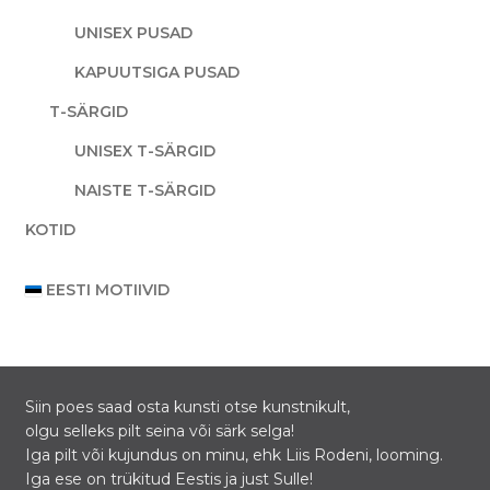
UNISEX PUSAD
KAPUUTSIGA PUSAD
T-SÄRGID
UNISEX T-SÄRGID
NAISTE T-SÄRGID
KOTID
EESTI MOTIIVID
Siin poes saad osta kunsti otse kunstnikult,
olgu selleks pilt seina või särk selga!
Iga pilt või kujundus on minu, ehk Liis Rodeni, looming.
Iga ese on trükitud Eestis ja just Sulle!