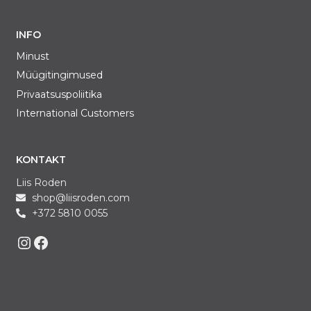
INFO
Minust
Müügitingimused
Privaatsuspoliitika
International Customers
KONTAKT
Liis Roden
shop@liisroden.com
+372 5810 0055
Liis on Instagram
Liis on Facebook