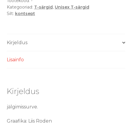
särk
Tootekood:
-
Kategooriad:
T-särgid
,
Unisex T-särgid
kogus
Silt:
kontsept
Kirjeldus
Lisainfo
Kirjeldus
jälgimissurve.
Graafika: Liis Roden