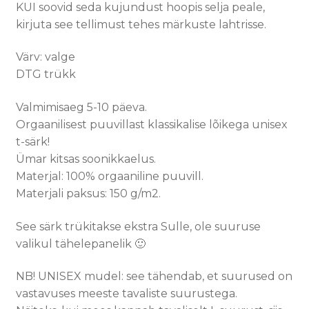
KUI soovid seda kujundust hoopis selja peale,
kirjuta see tellimust tehes märkuste lahtrisse.
Värv: valge
DTG trükk
Valmimisaeg 5-10 päeva.
Orgaanilisest puuvillast klassikalise lõikega unisex
t-särk!
Ümar kitsas soonikkaelus.
Materjal: 100% orgaaniline puuvill.
Materjali paksus: 150 g/m2.
See särk trükitakse ekstra Sulle, ole suuruse
valikul tähelepanelik 🙂
NB! UNISEX mudel: see tähendab, et suurused on
vastavuses meeste tavaliste suurustega.