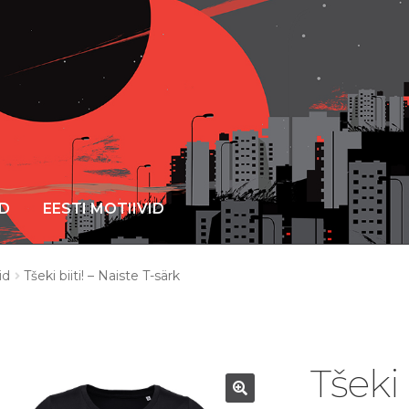
ID
EESTI MOTIIVID
id
Tšeki biiti! – Naiste T-särk
Tšeki 