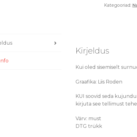
Kategooriad:
Na
särk
kogus
jeldus
Kirjeldus
info
Kui oled sisemiselt surnu
Graafika: Liis Roden
KUI soovid seda kujundust
kirjuta see tellimust tehe
Värv: must
DTG trükk