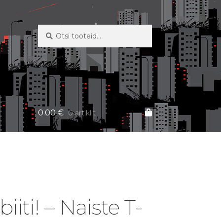
Otsi:
Otsi
0.00
€
0 artiklit
biiti! – Naiste T-