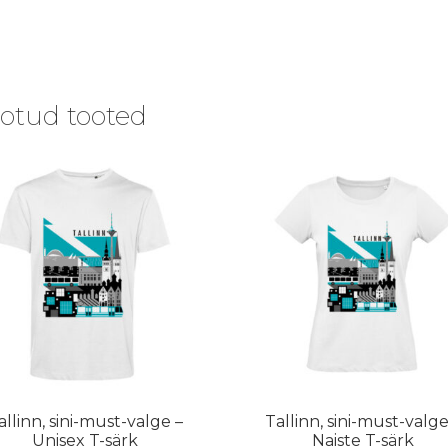
otud tooted
allinn, sini-must-valge –
Tallinn, sini-must-valge
Unisex T-särk
Naiste T-särk