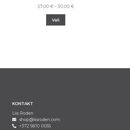
27.00
€
–
30.00
€
Vali
KONTAKT
Liis Roden
shop@liisroden.com
+372 5810 0055