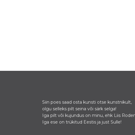
Siin poes saad osta kunsti otse kunstnikult,
olgu selleks pilt seina või särk selga!
Iga pilt või kujundus on minu, ehk Liis Roden
Iga ese on trükitud Eestis ja just Sulle!