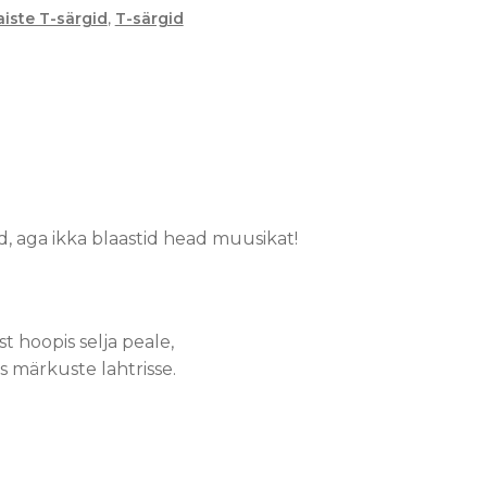
iste T-särgid
,
T-särgid
d, aga ikka blaastid head muusikat!
 hoopis selja peale,
s märkuste lahtrisse.